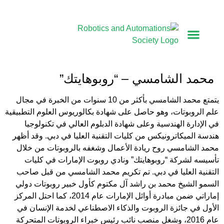
أعضاء مجلس الإدارة
كلمة رئيس الجمعية
الأعضاء المؤسسون
محمد الشامسي – “روبوهايتك”
يتمتع محمد الشامسي بأكثر من 10 سنوات من الخبرة في مجال
علم الروبوتات، وهو حاصل على شهادة بكالوريوس العلوم التطبيقية
في الإدارة الهندسية وعلى شهادة الدبلوم العالي في تكنولوجيا
هندسة الميكاترونيكس من كليات التقنية العليا في دبي. وقد أظهر
محمد الشامسي روح ريادة الأعمال وشغفه بالروبوتات من خلال
تأسيسه لشركة “روبوهايتك” ونادي روبوت الإمارات في كليات
التقنية العليا في دبي. تم تكريم محمد الشامسي من قبل صاحب
السمو الشيخ محمد بن راشد آل مكتوم كأول خبير روبوتات دولي
إماراتي ضمن مبادرة أوائل الإمارات عام 2014، كما احتل المركز
الأول في جائزة الروبوت والذكاء الاصطناعي لخدمة الإنسان في
عام 2016، وشغل منصب نائب رئيس خبراء الروبوتات المتحركة